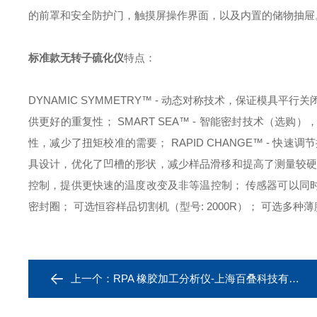
的前罩和安全防护门，触摸屏操作界面，以及内置的储物抽屉
标准款无转子硫化仪
特点：
DYNAMIC SYMMETRY™ - 动态对称技术，保证模具平行
供更好的重复性；
SMART SEA™ - 智能密封技术（
性，减少了扭矩校准的需要；
RAPID CHANGE™ -
具设计，优化了凹槽的形状，减少样品滑移和提高了测量较
控制，提供更快速的温度改变及非等温控制；
传感器可以同
密封圈；
可选恒容样品切割机（型号: 2000R）；
可选多种薄
上一个：
RPA 橡胶加工分析仪-上海百叠科技有限公司