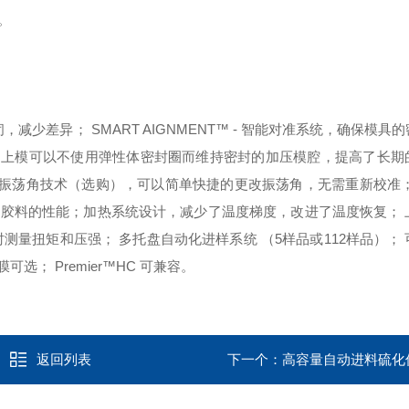
。
关闭，减少差异；
SMART AIGNMENT™ - 智能对准系统，确保模具
选购），上模可以不使用弹性体密封圈而维持密封的加压模腔，提高了长
 快速调节振荡角技术（选购），可以简单快捷的更改振荡角，无需重新校准
硬胶料的性能；
加热系统设计，减少了温度梯度，改进了温度恢复；
时测量扭矩和压强；
多托盘自动化进样系统 （5样品或112样品）；
膜可选；
Premier™HC 可兼容。
返回列表
下一个：
高容量自动进料硫化