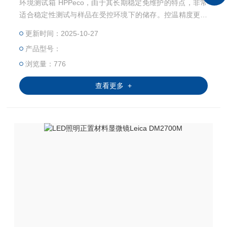
环境测试箱 HPPeco，由于其长期稳定免维护的特点，非常
适合稳定性测试与样品在受控环境下的储存。控温精度更精
确，温度范围从0 °C ~+70 °C ，湿度动态加湿及除湿（范
更新时间：2025-10-27
围）10%~90%rh，符合 ICH Q1A关于稳定性测试的指导方
产品型号：
针。
浏览量：776
查看更多 +